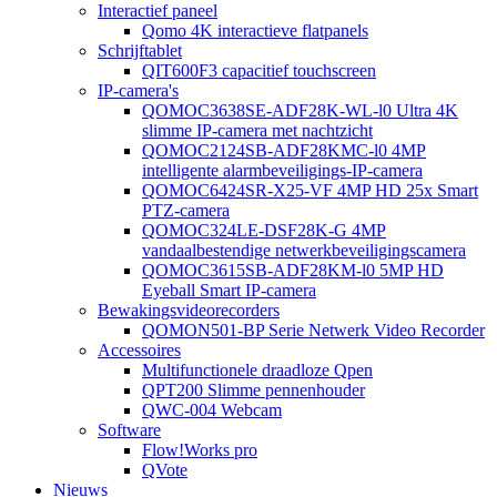
Interactief paneel
Qomo 4K interactieve flatpanels
Schrijftablet
QIT600F3 capacitief touchscreen
IP-camera's
QOMOC3638SE-ADF28K-WL-l0 ​​Ultra 4K
slimme IP-camera met nachtzicht
QOMOC2124SB-ADF28KMC-l0 4MP
intelligente alarmbeveiligings-IP-camera
QOMOC6424SR-X25-VF 4MP HD 25x Smart
PTZ-camera
QOMOC324LE-DSF28K-G 4MP
vandaalbestendige netwerkbeveiligingscamera
QOMOC3615SB-ADF28KM-l0 5MP HD
Eyeball Smart IP-camera
Bewakingsvideorecorders
QOMON501-BP Serie Netwerk Video Recorder
Accessoires
Multifunctionele draadloze Qpen
QPT200 Slimme pennenhouder
QWC-004 Webcam
Software
Flow!Works pro
QVote
Nieuws