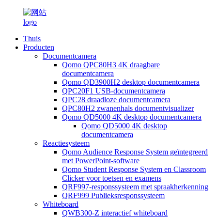
Thuis
Producten
Documentcamera
Qomo QPC80H3 4K draagbare
documentcamera
Qomo QD3900H2 desktop documentcamera
QPC20F1 USB-documentcamera
QPC28 draadloze documentcamera
QPC80H2 zwanenhals documentvisualizer
Qomo QD5000 4K desktop documentcamera
Qomo QD5000 4K desktop
documentcamera
Reactiesysteem
Qomo Audience Response System geïntegreerd
met PowerPoint-software
Qomo Student Response System en Classroom
Clicker voor toetsen en examens
QRF997-responssysteem met spraakherkenning
QRF999 Publieksresponssysteem
Whiteboard
QWB300-Z interactief whiteboard