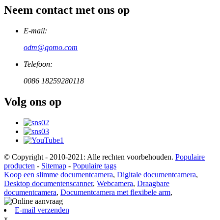
Neem contact met ons op
E-mail:
odm@qomo.com
Telefoon:
0086 18259280118
Volg ons op
© Copyright - 2010-2021: Alle rechten voorbehouden.
Populaire
producten
-
Sitemap
-
Populaire tags
Koop een slimme documentcamera
,
Digitale documentcamera
,
Desktop documentenscanner
,
Webcamera
,
Draagbare
documentcamera
,
Documentcamera met flexibele arm
,
E-mail verzenden
x