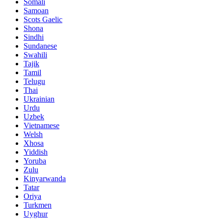
Somali
Samoan
Scots Gaelic
Shona
Sindhi
Sundanese
Swahili
Tajik
Tamil
Telugu
Thai
Ukrainian
Urdu
Uzbek
Vietnamese
Welsh
Xhosa
Yiddish
Yoruba
Zulu
Kinyarwanda
Tatar
Oriya
Turkmen
Uyghur