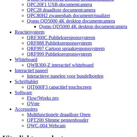
QPC20F1 USB-documentcamera
QPC28 draadloze documentcamera
QPC80H2 zwanenhals documentvisualizer
Qomo QD5000 4K desktop documentcamera
Qomo QD5000 4K desktop documentcamera
Reactiesysteem
QRF300C Publieksresponssysteem
QRF888 Publieksresponssysteem
QRF997 Cartoon spraakresponssysteem
QRF999 Publieksresponssysteem
Whiteboard
QWB300-Z interactief whiteboard
Interactief paneel
Interactieve panelen voor bundelborden
Schrijftablet
QIT600F3 capacitief touchscreen
Software
Flow!Works pro
QVote
Accessoires
Multifunctionele draadloze Qpen
QPT200 Slimme pennenhouder
QWC-004 Webcam