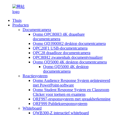
Thuis
Producten
Documentcamera
Qomo QPC80H3 4K draagbare
documentcamera
Qomo QD3900H2 desktop documentcamera
QPC20F1 USB-documentcamera
QPC28 draadloze documentcamera
QPC80H2 zwanenhals documentvisualizer
Qomo QD5000 4K desktop documentcamera
Qomo QD5000 4K desktop
documentcamera
Reactiesysteem
Qomo Audience Response System geïntegreerd
met PowerPoint-software
Qomo Student Response System en Classroom
Clicker voor toetsen en examens
QRF997-responssysteem met spraakherkenning
QRF999 Publieksresponssysteem
Whiteboard
QWB300-Z interactief whiteboard