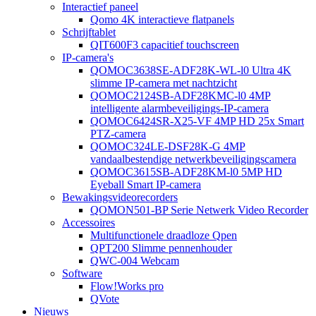
Interactief paneel
Qomo 4K interactieve flatpanels
Schrijftablet
QIT600F3 capacitief touchscreen
IP-camera's
QOMOC3638SE-ADF28K-WL-l0 ​​Ultra 4K
slimme IP-camera met nachtzicht
QOMOC2124SB-ADF28KMC-l0 4MP
intelligente alarmbeveiligings-IP-camera
QOMOC6424SR-X25-VF 4MP HD 25x Smart
PTZ-camera
QOMOC324LE-DSF28K-G 4MP
vandaalbestendige netwerkbeveiligingscamera
QOMOC3615SB-ADF28KM-l0 5MP HD
Eyeball Smart IP-camera
Bewakingsvideorecorders
QOMON501-BP Serie Netwerk Video Recorder
Accessoires
Multifunctionele draadloze Qpen
QPT200 Slimme pennenhouder
QWC-004 Webcam
Software
Flow!Works pro
QVote
Nieuws