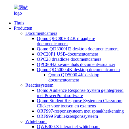
Thuis
Producten
Documentcamera
Qomo QPC80H3 4K draagbare
documentcamera
Qomo QD3900H2 desktop documentcamera
QPC20F1 USB-documentcamera
QPC28 draadloze documentcamera
QPC80H2 zwanenhals documentvisualizer
Qomo QD5000 4K desktop documentcamera
Qomo QD5000 4K desktop
documentcamera
Reactiesysteem
Qomo Audience Response System geïntegreerd
met PowerPoint-software
Qomo Student Response System en Classroom
Clicker voor toetsen en examens
QRF997-responssysteem met spraakherkenning
QRF999 Publieksresponssysteem
Whiteboard
QWB300-Z interactief whiteboard