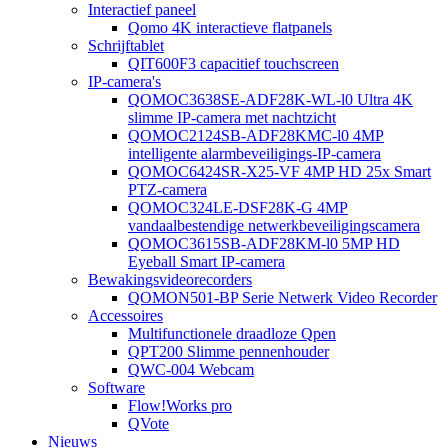
Interactief paneel
Qomo 4K interactieve flatpanels
Schrijftablet
QIT600F3 capacitief touchscreen
IP-camera's
QOMOC3638SE-ADF28K-WL-l0 ​​Ultra 4K
slimme IP-camera met nachtzicht
QOMOC2124SB-ADF28KMC-l0 4MP
intelligente alarmbeveiligings-IP-camera
QOMOC6424SR-X25-VF 4MP HD 25x Smart
PTZ-camera
QOMOC324LE-DSF28K-G 4MP
vandaalbestendige netwerkbeveiligingscamera
QOMOC3615SB-ADF28KM-l0 5MP HD
Eyeball Smart IP-camera
Bewakingsvideorecorders
QOMON501-BP Serie Netwerk Video Recorder
Accessoires
Multifunctionele draadloze Qpen
QPT200 Slimme pennenhouder
QWC-004 Webcam
Software
Flow!Works pro
QVote
Nieuws