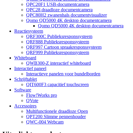
QPC20F1 USB-documentcamera
QPC28 draadloze documentcamera
QPC80H2 zwanenhals documentvisualizer
Qomo QD5000 4K desktop documentcamera
Qomo QD5000 4K desktop documentcamera
Reactiesysteem
QRF300C Publieksresponssysteem
QRF888 Publieksresponssysteem
QRF997 Cartoon spraakresponssysteem
QRF999 Publieksresponssysteem
Whiteboard
QWB300-Z interactief whiteboard
Interactief paneel
Interactieve panelen voor bundelborden
Schrijftablet
QIT600F3 capacitief touchscreen
Software
Flow!Works pro
QVote
Accessoires
Multifunctionele draadloze Qpen
QPT200 Slimme pennenhouder
QWC-004 Webcam