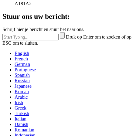
A181A2
Stuur ons uw bericht:
Schrijf hier je bericht en stuur het naar ons.
Druk op Enter om te zoeken of op
ESC om te sluiten.
English
French
German
Portuguese
Spanish
Russian
Japanese
Korean
Arabic
Irish
Greek
Turkish
Italian
Danish
Romanian
Indonesian