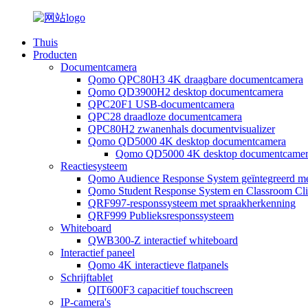
Thuis
Producten
Documentcamera
Qomo QPC80H3 4K draagbare documentcamera
Qomo QD3900H2 desktop documentcamera
QPC20F1 USB-documentcamera
QPC28 draadloze documentcamera
QPC80H2 zwanenhals documentvisualizer
Qomo QD5000 4K desktop documentcamera
Qomo QD5000 4K desktop documentcame
Reactiesysteem
Qomo Audience Response System geïntegreerd me
Qomo Student Response System en Classroom Clic
QRF997-responssysteem met spraakherkenning
QRF999 Publieksresponssysteem
Whiteboard
QWB300-Z interactief whiteboard
Interactief paneel
Qomo 4K interactieve flatpanels
Schrijftablet
QIT600F3 capacitief touchscreen
IP-camera's