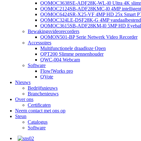
QOMOC3638SE-ADF28K-WL-l0 ​​Ultra 4K slimme 
QOMOC2124SB-ADF28KMC-l0 4MP intelligente a
QOMOC6424SR-X25-VF 4MP HD 25x Smart PT
QOMOC324LE-DSF28K-G 4MP vandaalbestendige
QOMOC3615SB-ADF28KM-l0 5MP HD Eyeball S
Bewakingsvideorecorders
QOMON501-BP Serie Netwerk Video Recorder
Accessoires
Multifunctionele draadloze Qpen
QPT200 Slimme pennenhouder
QWC-004 Webcam
Software
Flow!Works pro
QVote
Nieuws
Bedrijfsnieuws
Branchenieuws
Over ons
Certificaten
Neem contact met ons op
Steun
Catalogus
Software