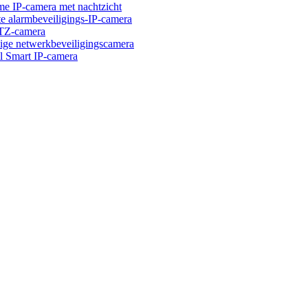
IP-camera met nachtzicht
larmbeveiligings-IP-camera
Z-camera
 netwerkbeveiligingscamera
mart IP-camera