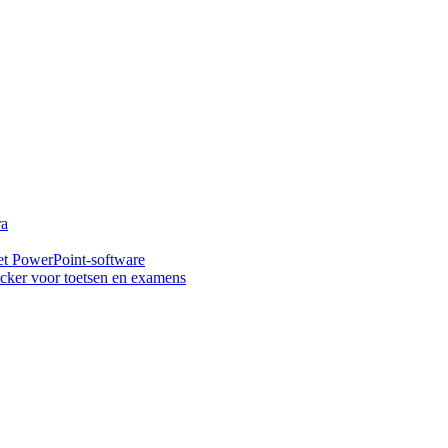
ra
t PowerPoint-software
ker voor toetsen en examens