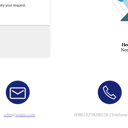
Hee
Nee
odm@qomo.com
008618259280118 (Telefoon