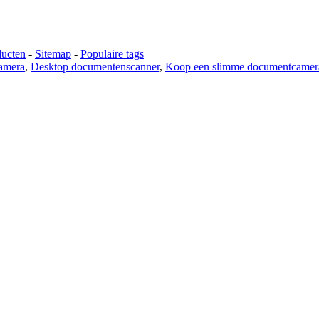
ducten
-
Sitemap
-
Populaire tags
amera
,
Desktop documentenscanner
,
Koop een slimme documentcamer