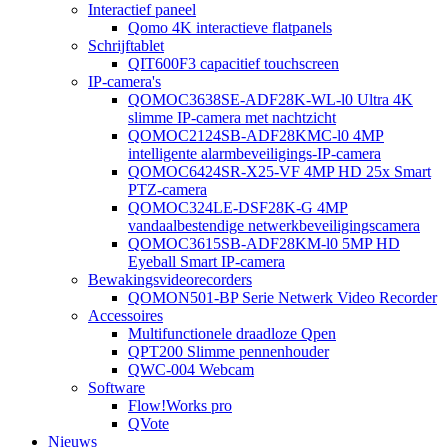
Interactief paneel
Qomo 4K interactieve flatpanels
Schrijftablet
QIT600F3 capacitief touchscreen
IP-camera's
QOMOC3638SE-ADF28K-WL-l0 ​​Ultra 4K
slimme IP-camera met nachtzicht
QOMOC2124SB-ADF28KMC-l0 4MP
intelligente alarmbeveiligings-IP-camera
QOMOC6424SR-X25-VF 4MP HD 25x Smart
PTZ-camera
QOMOC324LE-DSF28K-G 4MP
vandaalbestendige netwerkbeveiligingscamera
QOMOC3615SB-ADF28KM-l0 5MP HD
Eyeball Smart IP-camera
Bewakingsvideorecorders
QOMON501-BP Serie Netwerk Video Recorder
Accessoires
Multifunctionele draadloze Qpen
QPT200 Slimme pennenhouder
QWC-004 Webcam
Software
Flow!Works pro
QVote
Nieuws