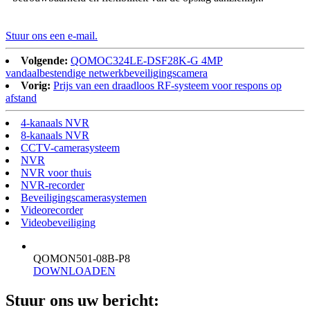
Stuur ons een e-mail.
Volgende:
QOMOC324LE-DSF28K-G 4MP
vandaalbestendige netwerkbeveiligingscamera
Vorig:
Prijs van een draadloos RF-systeem voor respons op
afstand
4-kanaals NVR
8-kanaals NVR
CCTV-camerasysteem
NVR
NVR voor thuis
NVR-recorder
Beveiligingscamerasystemen
Videorecorder
Videobeveiliging
QOMON501-08B-P8
DOWNLOADEN
Stuur ons uw bericht: