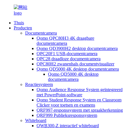
Thuis
Producten
Documentcamera
Qomo QPC80H3 4K draagbare
documentcamera
Qomo QD3900H2 desktop documentcamera
QPC20F1 USB-documentcamera
QPC28 draadloze documentcamera
QPC80H2 zwanenhals documentvisualizer
Qomo QD5000 4K desktop documentcamera
Qomo QD5000 4K desktop
documentcamera
Reactiesysteem
Qomo Audience Response System geïntegreerd
met PowerPoint-software
Qomo Student Response System en Classroom
Clicker voor toetsen en examens
QRF997-responssysteem met spraakherkenning
QRF999 Publieksresponssysteem
Whiteboard
QWB300-Z interactief whiteboard