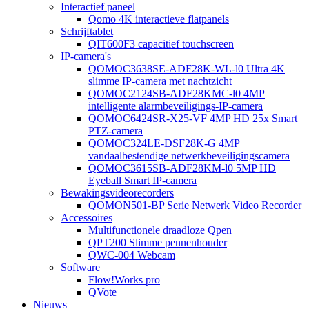
Interactief paneel
Qomo 4K interactieve flatpanels
Schrijftablet
QIT600F3 capacitief touchscreen
IP-camera's
QOMOC3638SE-ADF28K-WL-l0 ​​Ultra 4K
slimme IP-camera met nachtzicht
QOMOC2124SB-ADF28KMC-l0 4MP
intelligente alarmbeveiligings-IP-camera
QOMOC6424SR-X25-VF 4MP HD 25x Smart
PTZ-camera
QOMOC324LE-DSF28K-G 4MP
vandaalbestendige netwerkbeveiligingscamera
QOMOC3615SB-ADF28KM-l0 5MP HD
Eyeball Smart IP-camera
Bewakingsvideorecorders
QOMON501-BP Serie Netwerk Video Recorder
Accessoires
Multifunctionele draadloze Qpen
QPT200 Slimme pennenhouder
QWC-004 Webcam
Software
Flow!Works pro
QVote
Nieuws