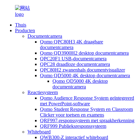
Thuis
Producten
Documentcamera
Qomo QPC80H3 4K draagbare
documentcamera
Qomo QD3900H2 desktop documentcamera
QPC20F1 USB-documentcamera
QPC28 draadloze documentcamera
QPC80H2 zwanenhals documentvisualizer
Qomo QD5000 4K desktop documentcamera
Qomo QD5000 4K desktop
documentcamera
Reactiesysteem
Qomo Audience Response System geïntegreerd
met PowerPoint-software
Qomo Student Response System en Classroom
Clicker voor toetsen en examens
QRF997-responssysteem met spraakherkenning
QRF999 Publieksresponssysteem
Whiteboard
QWB300-Z interactief whiteboard