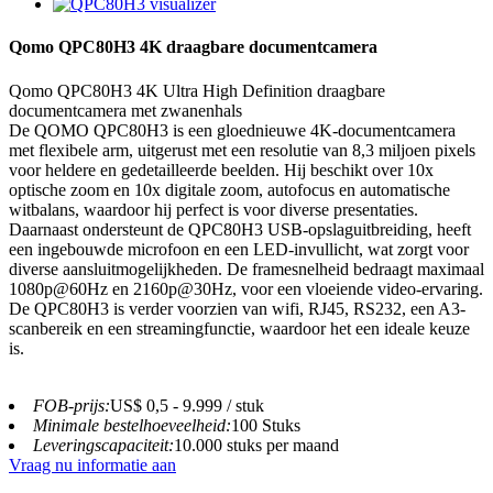
Qomo QPC80H3 4K draagbare documentcamera
Qomo QPC80H3 4K Ultra High Definition draagbare
documentcamera met zwanenhals
De QOMO QPC80H3 is een gloednieuwe 4K-documentcamera
met flexibele arm, uitgerust met een resolutie van 8,3 miljoen pixels
voor heldere en gedetailleerde beelden. Hij beschikt over 10x
optische zoom en 10x digitale zoom, autofocus en automatische
witbalans, waardoor hij perfect is voor diverse presentaties.
Daarnaast ondersteunt de QPC80H3 USB-opslaguitbreiding, heeft
een ingebouwde microfoon en een LED-invullicht, wat zorgt voor
diverse aansluitmogelijkheden. De framesnelheid bedraagt ​​maximaal
1080p@60Hz en 2160p@30Hz, voor een vloeiende video-ervaring.
De QPC80H3 is verder voorzien van wifi, RJ45, RS232, een A3-
scanbereik en een streamingfunctie, waardoor het een ideale keuze
is.
FOB-prijs:
US$ 0,5 - 9.999 / stuk
Minimale bestelhoeveelheid:
100 Stuks
Leveringscapaciteit:
10.000 stuks per maand
Vraag nu informatie aan