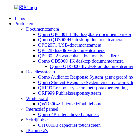
Thuis
Producten
Documentcamera
Qomo QPC80H3 4K draagbare documentcamera
Qomo QD3900H2 desktop documentcamera
QPC20F1 USB-documentcamera
QPC28 draadloze documentcamera
QPC80H2 zwanenhals documentvisualizer
Qomo QD5000 4K desktop documentcamera
Qomo QD5000 4K desktop documentcame
Reactiesysteem
Qomo Audience Response System geïntegreerd me
Qomo Student Response System en Classroom Clic
QRF997-responssysteem met spraakherkenning
QRF999 Publieksresponssysteem
Whiteboard
QWB300-Z interactief whiteboard
Interactief paneel
Qomo 4K interactieve flatpanels
Schrijftablet
QIT600F3 capacitief touchscreen
IP-camera's