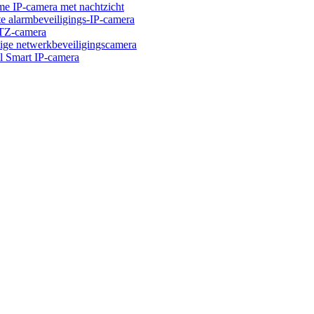
IP-camera met nachtzicht
larmbeveiligings-IP-camera
Z-camera
 netwerkbeveiligingscamera
mart IP-camera