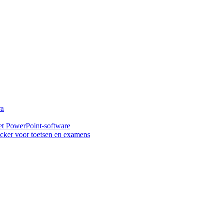
ra
t PowerPoint-software
ker voor toetsen en examens