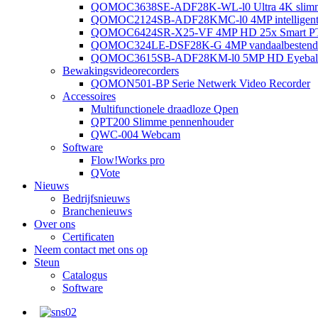
QOMOC3638SE-ADF28K-WL-l0 ​​Ultra 4K slimme 
QOMOC2124SB-ADF28KMC-l0 4MP intelligente a
QOMOC6424SR-X25-VF 4MP HD 25x Smart PT
QOMOC324LE-DSF28K-G 4MP vandaalbestendige
QOMOC3615SB-ADF28KM-l0 5MP HD Eyeball S
Bewakingsvideorecorders
QOMON501-BP Serie Netwerk Video Recorder
Accessoires
Multifunctionele draadloze Qpen
QPT200 Slimme pennenhouder
QWC-004 Webcam
Software
Flow!Works pro
QVote
Nieuws
Bedrijfsnieuws
Branchenieuws
Over ons
Certificaten
Neem contact met ons op
Steun
Catalogus
Software