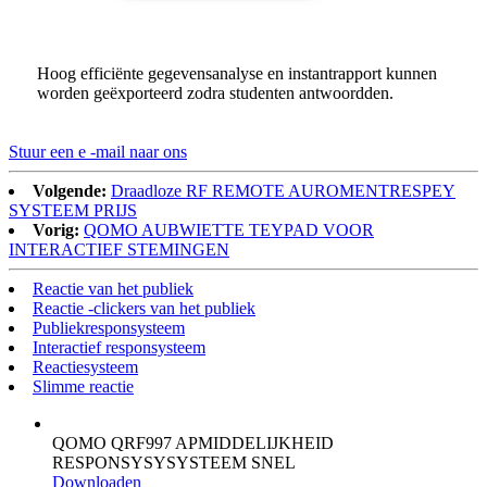
Hoog efficiënte gegevensanalyse en instantrapport kunnen
worden geëxporteerd zodra studenten antwoordden.
Stuur een e -mail naar ons
Volgende:
Draadloze RF REMOTE AUROMENTRESPEY
SYSTEEM PRIJS
Vorig:
QOMO AUBWIETTE TEYPAD VOOR
INTERACTIEF STEMINGEN
Reactie van het publiek
Reactie -clickers van het publiek
Publiekresponsysteem
Interactief responsysteem
Reactiesysteem
Slimme reactie
QOMO QRF997 APMIDDELIJKHEID
RESPONSYSYSYSTEEM SNEL
Downloaden