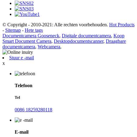
© Copyright - 2010-2021: Alle rechten voorbehouden.
Hot Products
-
Sitemap
-
Hete tags
Documentcamera Gooseneck
,
Digitale documentcamera
,
Koop
Smart Document Camera
,
Desktopdocumentscanner
,
Draagbare
documentcamera
,
Webcamera
,
Stuur e -mail
x
Telefoon
Tel
0086 18259280118
E-mail