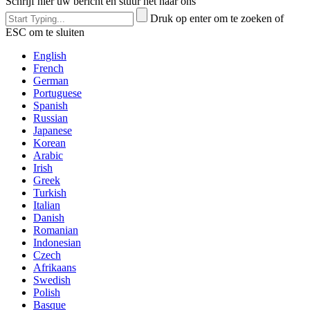
Schrijf hier uw bericht en stuur het naar ons
Druk op enter om te zoeken of
ESC om te sluiten
English
French
German
Portuguese
Spanish
Russian
Japanese
Korean
Arabic
Irish
Greek
Turkish
Italian
Danish
Romanian
Indonesian
Czech
Afrikaans
Swedish
Polish
Basque