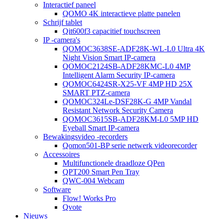
Interactief paneel
QOMO 4K interactieve platte panelen
Schrijf tablet
Qit600f3 capacitief touchscreen
IP -camera's
QOMOC3638SE-ADF28K-WL-L0 Ultra 4K
Night Vision Smart IP-camera
QOMOC2124SB-ADF28KMC-L0 4MP
Intelligent Alarm Security IP-camera
QOMOC6424SR-X25-VF 4MP HD 25X
SMART PTZ-camera
QOMOC324Le-DSF28K-G 4MP Vandal
Resistant Network Security Camera
QOMOC3615SB-ADF28KM-L0 5MP HD
Eyeball Smart IP-camera
Bewakingsvideo -recorders
Qomon501-BP serie netwerk videorecorder
Accessoires
Multifunctionele draadloze QPen
QPT200 Smart Pen Tray
QWC-004 Webcam
Software
Flow! Works Pro
Qvote
Nieuws