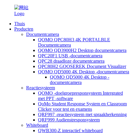
Thuis
Producten
Documentcamera
QOMO QPC80H3 4K PORTALBLE
Documentcamera
QOMO QD3900H2 Desktop documentcamera
QPC20F1 USB -documentcamera
QPC28 draadloze documentcamera
QPC80H2 GOOSEREK Document Visualizer
QOMO QD5000 4K Desktop -documentcamera
QOMO QD5000 4K Desktop -
documentcamera
Reactiesysteem
QOMO -doelgroepresponsysteem Intergrated
met PPT -software
QoMo Student Response System en Classroom
Clicker voor test en examens
QRF997 -reactiesysteem met spraakherkenning
QRF999 Audienstresponsysteem
Whiteboard
QWB300-Z interactief whiteboard